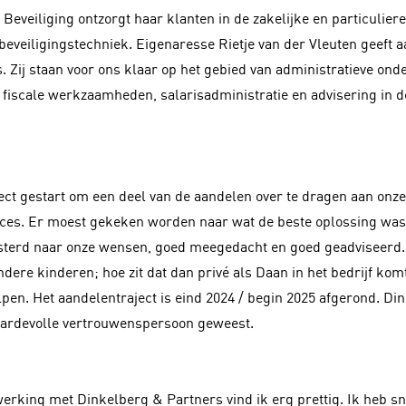
Beveiliging ontzorgt haar klanten in de zakelijke en particulie
beveiligingstechniek. Eigenaresse Rietje van der Vleuten geeft a
. Zij staan voor ons klaar op het gebied van administratieve ond
 fiscale werkzaamheden, salarisadministratie en advisering in d
aject gestart om een deel van de aandelen over te dragen aan onz
oces. Er moest gekeken worden naar wat de beste oplossing was 
sterd naar onze wensen, goed meegedacht en goed geadviseerd
ere kinderen; hoe zit dat dan privé als Daan in het bedrijf komt
pen. Het aandelentraject is eind 2024 / begin 2025 afgerond. Di
waardevolle vertrouwenspersoon geweest.
werking met Dinkelberg & Partners vind ik erg prettig. Ik heb s