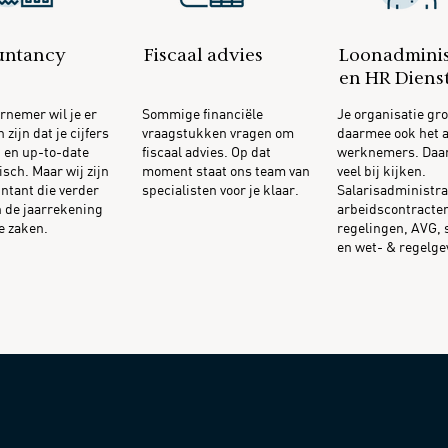
untancy
Fiscaal advies
Loonadminis
en HR Diens
rnemer wil je er
Sommige financiële
Je organisatie gro
 zijn dat je cijfers
vraagstukken vragen om
daarmee ook het a
 en up-to-date
fiscaal advies. Op dat
werknemers. Daa
isch. Maar wij zijn
moment staat ons team van
veel bij kijken.
ntant die verder
specialisten voor je klaar.
Salarisadministra
n de jaarrekening
arbeidscontracten
le zaken.
regelingen, AVG, 
en wet- & regelge