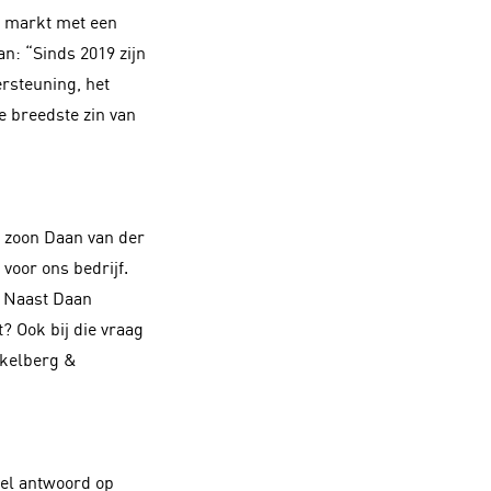
re markt met een
an: “Sinds 2019 zijn
ersteuning, het
e breedste zin van
e zoon Daan van der
voor ons bedrijf.
. Naast Daan
? Ook bij die vraag
nkelberg &
nel antwoord op