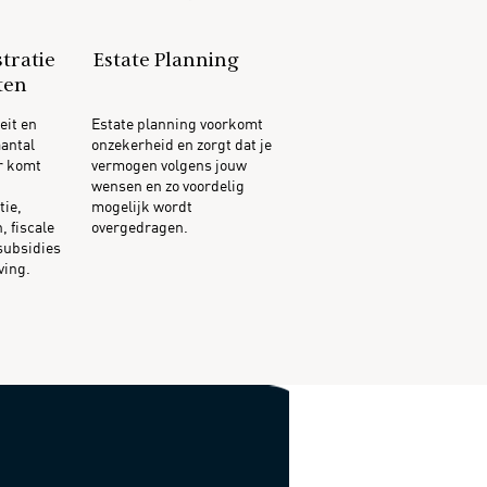
tratie
Estate Planning
ten
eit en
Estate planning voorkomt
antal
onzekerheid en zorgt dat je
r komt
vermogen volgens jouw
wensen en zo voordelig
tie,
mogelijk wordt
, fiscale
overgedragen.
subsidies
ving.